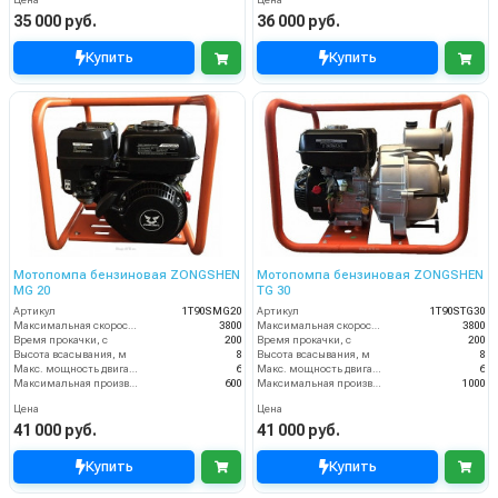
Цена
Цена
35 000 руб.
36 000 руб.
Купить
Купить
Мотопомпа бензиновая ZONGSHEN
Мотопомпа бензиновая ZONGSHEN
MG 20
TG 30
Артикул
1T90SMG20
Артикул
1T90STG30
Максимальная скорость вращения, об/мин
3800
Максимальная скорость вращения, об/мин
3800
Время прокачки, с
200
Время прокачки, с
200
Высота всасывания, м
8
Высота всасывания, м
8
Макс. мощность двигателя, л.с.
6
Макс. мощность двигателя, л.с.
6
Максимальная производительность, л/мин
600
Максимальная производительность, л/мин
1000
Цена
Цена
41 000 руб.
41 000 руб.
Купить
Купить