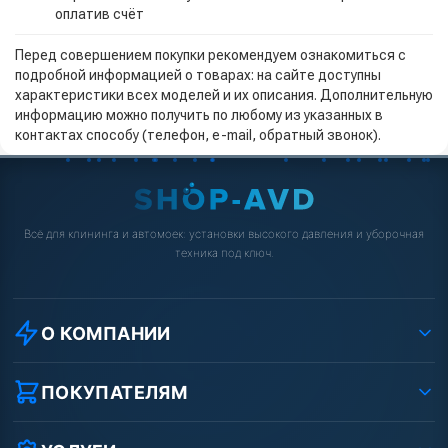
оплатив счёт
Перед совершением покупки рекомендуем ознакомиться с
подробной информацией о товарах: на сайте доступны
характеристики всех моделей и их описания. Дополнительную
информацию можно получить по любому из указанных в
контактах способу (телефон, e-mail, обратный звонок).
Всё для клининга и автомоек: установки высокого давления и уборочная
техника под ключ.
О КОМПАНИИ
О компании
Реквизиты ООО «Шоп АВД»
ПОКУПАТЕЛЯМ
Защита данных клиента
Как заказать?
Условия соглашения
Оплата