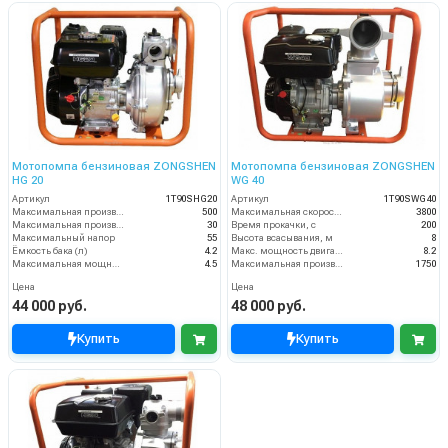
Мотопомпа бензиновая ZONGSHEN
Мотопомпа бензиновая ZONGSHEN
HG 20
WG 40
Артикул
1T90SHG20
Артикул
1T90SWG40
Максимальная производительность, л/мин
500
Максимальная скорость вращения, об/мин
3800
Максимальная производительность, м3/ч
30
Время прокачки, с
200
Максимальный напор
55
Высота всасывания, м
8
Ёмкость бака (л)
4.2
Макс. мощность двигателя, л.с.
8.2
Максимальная мощность, кВт
4.5
Максимальная производительность, л/мин
1750
Цена
Цена
44 000 руб.
48 000 руб.
Купить
Купить