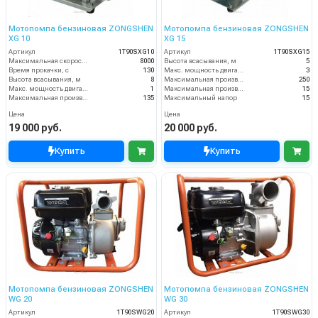
Мотопомпа бензиновая ZONGSHEN
Мотопомпа бензиновая ZONGSHEN
XG 10
XG 15
Артикул
1T90SXG10
Артикул
1T90SXG15
Максимальная скорость вращения, об/мин
8000
Высота всасывания, м
5
Время прокачки, с
130
Макс. мощность двигателя, л.с.
3
Высота всасывания, м
8
Максимальная производительность, л/мин
250
Макс. мощность двигателя, л.с.
1
Максимальная производительность, м3/ч
15
Максимальная производительность, л/мин
135
Максимальный напор
15
Цена
Цена
19 000 руб.
20 000 руб.
Купить
Купить
Мотопомпа бензиновая ZONGSHEN
Мотопомпа бензиновая ZONGSHEN
WG 20
WG 30
Артикул
1T90SWG20
Артикул
1T90SWG30