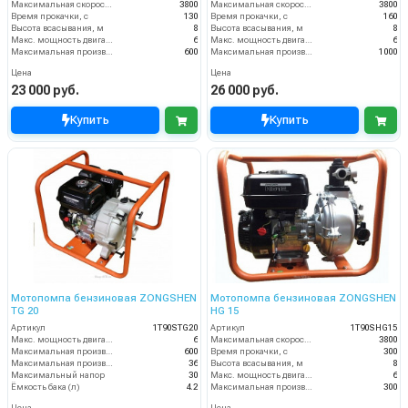
Максимальная скорость вращения, об/мин
3800
Максимальная скорость вращения, об/мин
3800
Время прокачки, с
130
Время прокачки, с
160
Высота всасывания, м
8
Высота всасывания, м
8
Макс. мощность двигателя, л.с.
6
Макс. мощность двигателя, л.с.
6
Максимальная производительность, л/мин
600
Максимальная производительность, л/мин
1000
Цена
Цена
23 000 руб.
26 000 руб.
Купить
Купить
Мотопомпа бензиновая ZONGSHEN
Мотопомпа бензиновая ZONGSHEN
TG 20
HG 15
Артикул
1T90STG20
Артикул
1T90SHG15
Макс. мощность двигателя, л.с.
6
Максимальная скорость вращения, об/мин
3800
Максимальная производительность, л/мин
600
Время прокачки, с
300
Максимальная производительность, м3/ч
36
Высота всасывания, м
8
Максимальный напор
30
Макс. мощность двигателя, л.с.
6
Ёмкость бака (л)
4.2
Максимальная производительность, л/мин
300