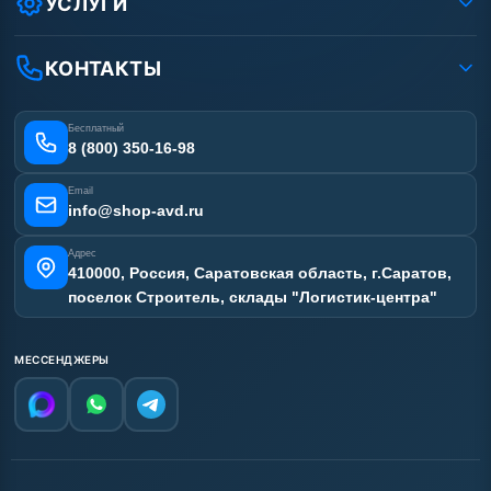
УСЛУГИ
Вакансии
Доставка
Ремонт АВД
Рассрочка
Гарантия
Сертификаты
КОНТАКТЫ
Статьи
Лизинг
Наши работы
Получить скидку
Отзывы наших клиентов
Бесплатный
Карта сайта
8 (800) 350-16-98
Email
info@shop-avd.ru
Адрес
410000, Россия, Саратовская область, г.Саратов,
поселок Строитель, склады "Логистик-центра"
МЕССЕНДЖЕРЫ