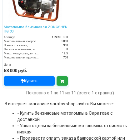
Мотопомпа бензиновая ZONGSHEN
HG 30
Артикул
1T90SHG30
Максимальная скорость вращения, об/мин
3800
Время прокачки, с
300
Высота всасывания, м
8
Макс. мощность двигателя, л.с.
12.5
Максимальная производительность, л/мин
750
Цена
58 000 руб.
Купить
Показано с 1 по 11 из 11 (всего 1 страниц)
В интернет-магазине saratov.shop-avd.ru Вы можете:
- Купить бензиновые мотопомпы в Саратове с
доставкой
- Узнать цены на бензиновые мотопомпы: стоиомсть
низкая
- Произвести оплату заказа банковской картой или