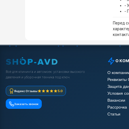
- 
- 
Перед с
характе
контакта
О КО
Всё для клининга и автомоек: установки высокого
О компани
давления и уборочная техника под ключ.
Реквизиты
Защита да
5.0
Яндекс Отзывы
Условия с
Вакансии
Заказать звонок
Рассрочка
Статьи