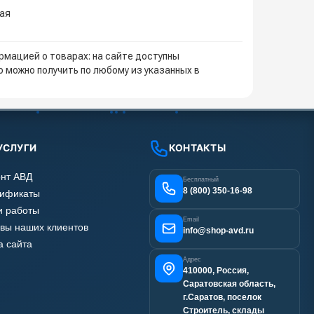
кая
мацией о товарах: на сайте доступны
 можно получить по любому из указанных в
УСЛУГИ
КОНТАКТЫ
нт АВД
Бесплатный
8 (800) 350-16-98
тификаты
 работы
Email
вы наших клиентов
info@shop-avd.ru
а сайта
Адрес
410000, Россия,
Саратовская область,
г.Саратов, поселок
Строитель, склады