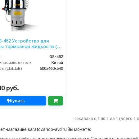
GS-452 Устройство для
ы тормозной жидкости (10
л
GS-452
-производитель
Китай
ты (ДхШхВ)
500х460х540
00 руб.
Купить
Показано с 1 по 1 из 1 (всего 1
ет-магазине saratov.shop-avd.ru Вы можете:
Купить устройства для прокачки тормозов в Саратове с доставкой