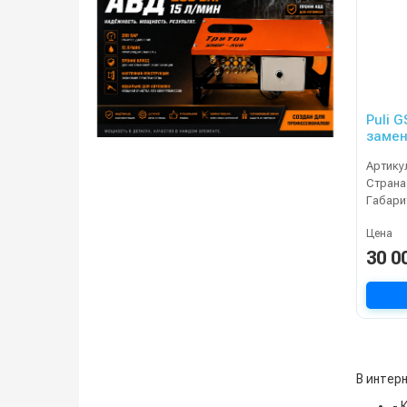
Puli 
замен
л)
Артику
Страна
Габари
Цена
30 0
В интерн
- 