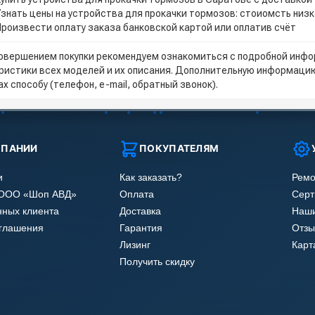
Узнать цены на устройства для прокачки тормозов: стоиомсть низ
Произвести оплату заказа банковской картой или оплатив счёт
овершением покупки рекомендуем ознакомиться с подробной инфор
ристики всех моделей и их описания. Дополнительную информацию
х способу (телефон, e-mail, обратный звонок).
МПАНИИ
ПОКУПАТЕЛЯМ
и
Как заказать?
Ремо
 ООО «Шоп АВД»
Оплата
Сер
нных клиента
Доставка
Наши
оглашения
Гарантия
Отзы
Лизинг
Карт
Получить скидку