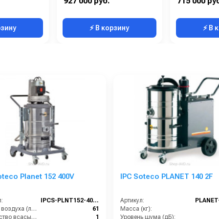
927 000 руб.
715 000 ру
150
Вес, кг:
310
Вес, кг:
рзину
⚡ В корзину
⚡ В 
oteco Planet 152 400V
IPC Soteco PLANET 140 2F
:
IPCS-PLNT152-400V
Артикул:
PLANET
Расход воздуха (л/сек):
61
Масса (кг):
Количество всасывающих турбин (шт):
1
Уровень шума (дБ):