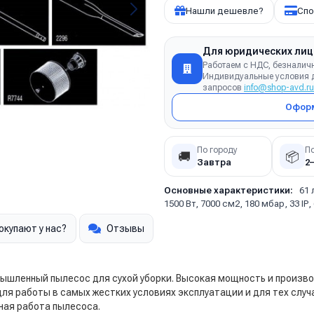
Нашли дешевле?
Спо
Для юридических лиц
Работаем с НДС, безналич
Индивидуальные условия д
запросов
info@shop-avd.ru
Оформ
По городу
П
🚚
📦
Завтра
2
Основные характеристики:
61 
1500 Вт, 7000 см2, 180 мбар, 33 IP,
окупают у нас?
Отзывы
ышленный пылесос для сухой уборки. Высокая мощность и произв
ля работы в самых жестких условиях эксплуатации и для тех случ
ная работа пылесоса.