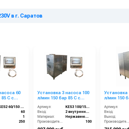
ься с инструкцией.
щего шланга и насадок
. Шланги и насадки
приобретаются отд
230V в г. Саратов
мплекта поставки и набора опций. Подробную информацию Вы может
насоса 60
Установка 3 насоса 100
Установка 
 85 С с
л/мин 150 бар 85 С с
л/мин 150 б
 моющих
подачей 2-х моющих
подачей 2
KES2 60/150 85С
Артикул:
KES3 100/150 85С
Артикул:
сос для
средств + насос для
средств + 
60
Вход:
2 внутренняя резьба
Вход:
.
мойки люков.
мойки люк
1
Материал:
Нержавеющая сталь
Выход:
250
Производительность (л/мин):
100
Производительность (л/мин
1300x1100x700
В коробке:
1
В коробке: