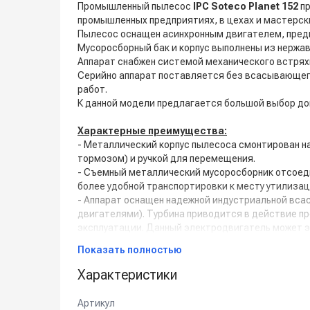
Промышленный пылесос
IPC Soteco Planet 152
пр
промышленных предприятиях, в цехах и мастерск
Пылесос оснащен асинхронным двигателем, предн
Мусоросборный бак и корпус выполнены из нержа
Аппарат снабжен системой механического встрях
Серийно аппарат поставляется без всасывающего
работ.
К данной модели предлагается большой выбор доп
Характерные преимущества:
- Металлический корпус пылесоса смонтирован на
тормозом) и ручкой для перемещения.
- Съемный металлический мусоросборник отсоеди
более удобной транспортировки к месту утилизац
- Аппарат оснащен надежной индустриальной вса
двигателями). Турбина приводится в действие 
эксплуатации. Данный электродвигатель может э
- Специальный воздухоотводный канал рассекает 
Показать полностью
- Система охлаждения двигателя всасывания обе
- Бак из нержавеющей стали, с возможностью от
Характеристики
механических повреждений.
- Наличие удобного в использовании фильтра-кор
Артикул