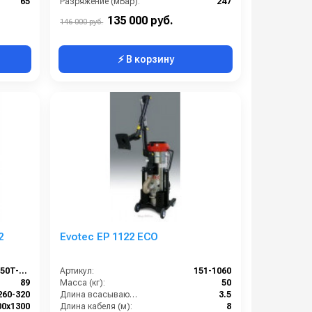
65
Разряжение (мБар):
247
38
Размеры (ДхШхВ):
755х600х1630
135 000 руб.
146 000 руб.
⚡ В корзину
2
Evotec EP 1122 ECO
DT-DWSL-2650T-Z22
Артикул:
151-1060
89
Масса (кг):
50
260-320
Длина всасывающего шланга (м):
3.5
00х1300
Длина кабеля (м):
8