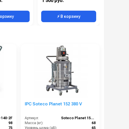
б.
1 500 руб.
225 000 р
310
В коробке:
20
Мощность (В
корзину
⚡ В корзину
⚡ 
IPC Soteco Planet 152 380 V
-140-2F
Артикул:
Soteco Planet 152 380V
98
Масса (кг):
68
75
Уровень шума (дБ):
65