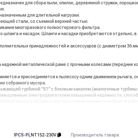
едназначен для сбора пыли, опилок, деревянной стружки, порошков
их.
азначенным для длительной нагрузки.
веющей стали, со съемной верхней частью.
ивания многоразового полиэстерового фильтра.
 шланга и насадок. Шланги и насадки приобретаются отдельно, 
олнительных принадлежностей и аксессуаров (с диаметром 36 мм 
 надежной металлической раме с прочными колесами (передние ко
няется и присоединяется к пылесосу одним движением рычага, с
ии собранного мусора.
сывающей турбиной "S1" с боковым каналом (аналогичные турбин
промышленным электродвигателем повышенной надежности, способ
ксплуатироваться даже в круглосуточном режиме и не боится раб
поток воздуха, выходящего из турбины, во избежание образовани
спечивает высокий ресурс работы аппарата.
соединения от передвижной платформы для утилизации мусора, п
зины с полиэстеровым элементом. Конструкция пылесоса обеспечи
Производитель товара
IPCS-PLNT152-230V