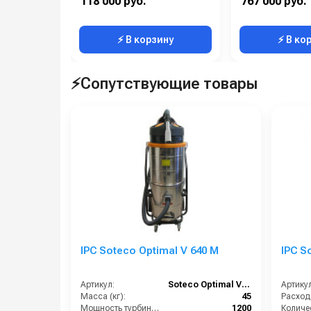
118 000 руб.
767 000 руб.
Масса (кг):
21
Давление (бар):
⚡ В корзину
⚡ В ко
⚡Сопутствующие товары
IPC Soteco Optimal V 640 M
IPC S
Артикул:
Soteco Optimal V640 M
Артикул
Масса (кг):
45
Мощность турбины (Вт):
1200