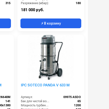
315
Разряжение (мБар):
180
40x1270
Размеры (ДхШхВ):
900x660x1500
181 000 руб.
⚡ В корзину
M
IPC SOTECO PANDA V 633 M
RN640M
Артикул:
09975 ASDO
141
Бак для чистой воды (л):
65
80х1380
Мощность турбины (Вт):
1200