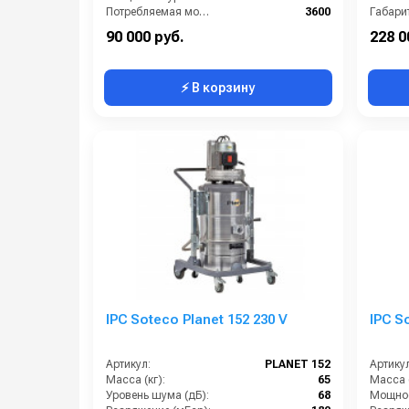
Потребляемая мощность (Вт):
3600
Габари
Уровень шума (дБ):
84
90 000 руб.
228 0
⚡ В корзину
IPC Soteco Planet 152 230 V
IPC S
Артикул:
PLANET 152
Артикул
Масса (кг):
65
Масса (
Уровень шума (дБ):
68