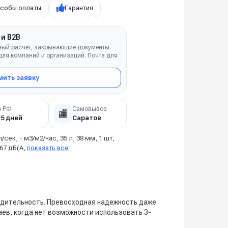
собы оплаты
Гарантия
 и B2B
ный расчёт, закрывающие документы.
ля компаний и организаций. Почта для
ить заявку
о РФ
Самовывоз
🏬
–5 дней
Саратов
л/сек, - м3/м2/час, 35 л, 38 мм, 1 шт,
 67 дБ(А,
показать все
одительность. Превосходная надежность даже
аев, когда нет возможности использовать 3-