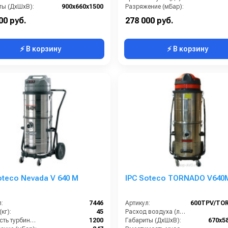
ты (ДхШхВ):
900х660х1500
Разряжение (мБар):
Длина сетевого шнура (м):
8
Размеры (ДхШхВ):
1020x6
00 руб.
278 000 руб.
⚡ В корзину
⚡ В корзину
oteco Nevada V 640 M
IPC Soteco TORNADO V640
:
7446
Артикул:
600TPV/TO
кг):
45
Расход воздуха (л/сек):
Мощность турбины (Вт):
1200
Габариты (ДхШхВ):
670х5