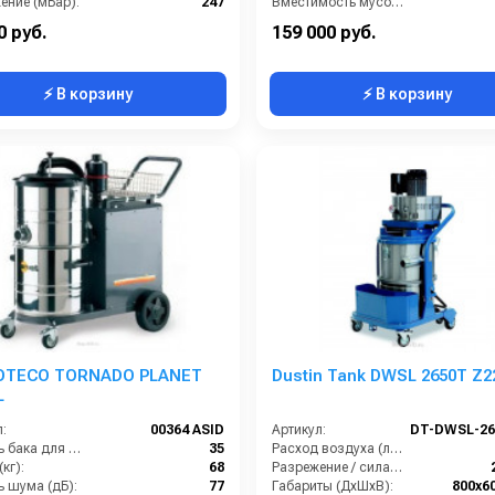
ение (мБар):
247
Вместимость мусоросборника (л):
ы (ДхШхВ):
755х600х1630
Диаметр всасывающего отверстия (мм):
0 руб.
159 000 руб.
⚡ В корзину
⚡ В корзину
SOTECO TORNADO PLANET
Dustin Tank DWSL 2650T Z2
L
:
00364 ASID
Артикул:
Емкость бака для мусора (л):
35
Расход воздуха (л/сек):
кг):
68
Разрежение / сила всасывания (мбар):
ь шума (дБ):
77
Габариты (ДхШхВ):
800х6