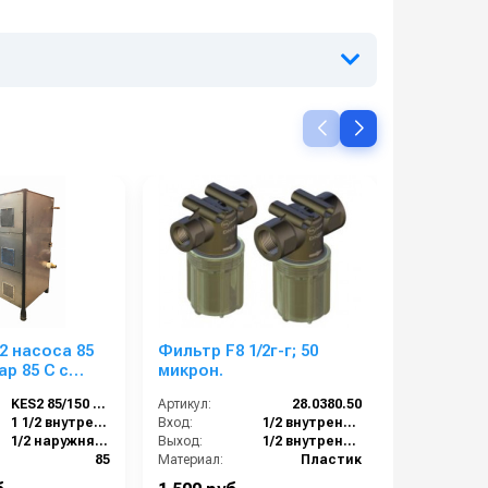
ельно
, в зависимости от характера
е узнать у наших специалистов.
2 насоса 85
Фильтр F8 1/2г-г; 50
Heute Poli
ар 85 С с
микрон.
-х моющих
KES2 85/150 85С
Артикул:
28.0380.50
Артикул:
насос для
1 1/2 внутренняя резьба
Вход:
1/2 внутренняя резьба
ов
1/2 наружняя резьба
Выход:
1/2 внутренняя резьба
):
85
Материал:
Пластик
Количе
1
Производительность (л/мин):
30
Количест