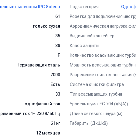
льтра осуществляется с помощью ручного шейкера.
ые к высоким температурам и химическим веществам.
Подкатегория
нные пылесосы IPC Soteco
Однофа
вает отличную манёвренность.
Розетка для подключения инстр
61
ний как сам аппарат, так и стены, предметы оборудования и обст
только сухая
Выдвижной контейнер
35
Класс защиты
38
полнительных принадлежностей и аксессуаров (с диаметром 36 мм
Количество всасывающих турби
F
чить у наших специалистов.
Мощность всасывающих турбин 
Нержавеющая сталь
Разрежение / сила всасывания (
7000
е требуется длительная работа. Надежная турбина может безост
Система очистки фильтра
Есть
Компактные размеры пылесоса позволяют легко транспортировать 
а позволяет эффективно использовать аппарат для сбора опилок,
Тип всасывающих турбин
33
ских.
ревосходно подходит для поглощения больших объемов грязи, нап
Уровень шума IEC 704 (дБ(А))
однофазный ток
ышленной сферы, на предприятиях автосервиса и торговли, при уб
Длина сетевого шнура (м)
ременный ток 1~ 230 В/ 50 Гц
евтической промышленности.
Габариты (ДхШхВ)
61 кг
12 месяцев
олько для сухой уборки. Для изучения особенностей использован