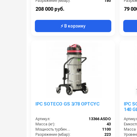
Разряжение (мБар):
180
Разряж
Размеры (ДхШхВ):
900x660x1500
Размер
208 000 руб.
79 00
⚡ В корзину
IPC SOTECO GS 3/78 OPTCYC
IPC 
140 G
Артикул:
13366 ASDO
Артикул
Масса (кг):
43
Мощность турбины (Вт):
1100
Масса (
Разряжение (мБар):
223
Уровен