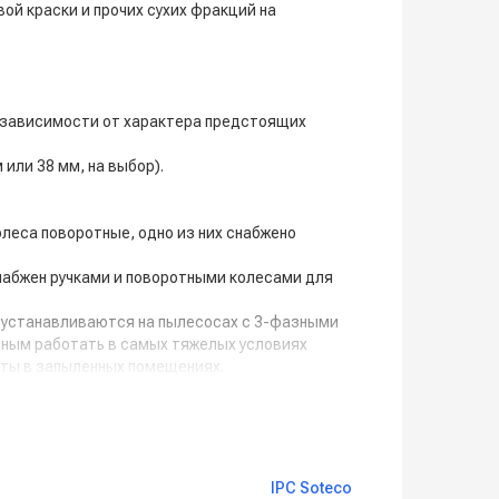
ой краски и прочих сухих фракций на
в зависимости от характера предстоящих
или 38 мм, на выбор).
леса поворотные, одно из них снабжено
набжен ручками и поворотными колесами для
ы устанавливаются на пылесосах с 3-фазными
ным работать в самых тяжелых условиях
оты в запыленных помещениях.
я направленной воздушной струи.
редотвращает возникновение коррозии и
вает легкий доступ к фильтру для его
IPC Soteco