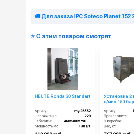
эксплуатацией, советуем внимательно ознакомит
*
Серийно аппарат поставляется
без всасываю
🚚 Для заказа IPC Soteco Planet 152 
предстоящих работ.
*
Конечная цена данного пылесоса зависит от ко
⭐ С этим товаром смотрят
HEUTE Ronda 30 Standart
Установка 2 
л/мин 150 бар
подачей 2-х
Артикул:
my.26582
Артикул:
средств + на
Напряжение:
220
Производительность (л/мин):
мойки люков
Габариты:
460х300х790 мм
В коробке:
Мощность мотора щеток:
130 Вт
Вес, кг:
Производитель:
HEUTE
Габаритные размеры, мм: