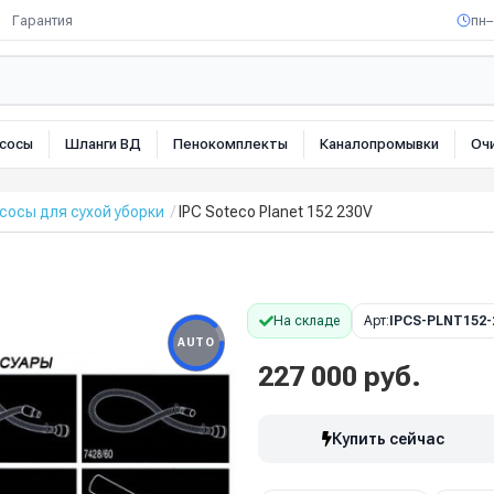
Гарантия
пн–
сосы
Шланги ВД
Пенокомплекты
Каналопромывки
Оч
осы для сухой уборки
IPC Soteco Planet 152 230V
На складе
Арт:
IPCS-PLNT152-
AUTO
227 000 руб.
Купить сейчас