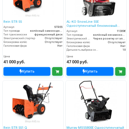
Rein STR 55
AL-KO SnowLine 55E
Одноступенчатый бензиновый
Артикул
STR55
снегоуборщик
Тип привода
колёсный самоходный
Артикул
113096
Тип трансмиссии
фрикционный диск
Тип привода
колёсный несамоходный
Электрический стартер
Отсутствует
Электрический стартер
Через розетку от электросети
Блокировка колёс
Отсутствует
Блокировка колёс
Отсутствует
Галогеновая фара
Нет
Галогеновая фара
Нет
Дальность выброса снега (м)
10
Цена
Цена
41 000 руб.
47 000 руб.
Купить
Купить
Rein STR 551 Q
Murray MS55800E Одноступенчатый