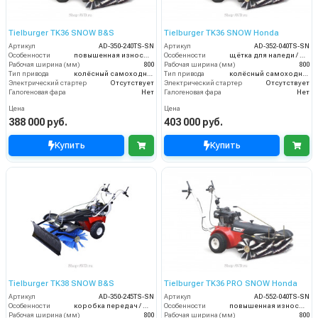
Tielburger TK36 SNOW B&S
Tielburger TK36 SNOW Honda
Артикул
AD-350-240TS-SN
Артикул
AD-352-040TS-SN
Особенности
повышенная износостойкость / щётка для наледи / нож-отвал для снега / цепи на колёса
Особенности
щётка для наледи / нож-отвал для снега / цепи на колёса
Рабочая ширина (мм)
800
Рабочая ширина (мм)
800
Тип привода
колёсный самоходный
Тип привода
колёсный самоходный
Электрический стартер
Отсутствует
Электрический стартер
Отсутствует
Галогеновая фара
Нет
Галогеновая фара
Нет
Цена
Цена
388 000 руб.
403 000 руб.
Купить
Купить
Tielburger TK38 SNOW B&S
Tielburger TK36 PRO SNOW Honda
Артикул
AD-350-245TS-SN
Артикул
AD-552-040TS-SN
Особенности
коробка передач / щётка для наледи / нож-отвал для снега / цепи на колёса
Особенности
повышенная износостойкость / щётка для наледи / нож-отвал для снега / цепи на колёса
Рабочая ширина (мм)
800
Рабочая ширина (мм)
800