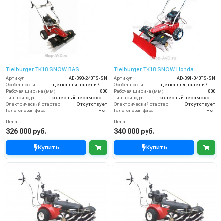
Tielburger TK18 SNOW B&S
Tielburger TK18 SNOW Honda
Артикул
AD-390-240TS-SN
Артикул
AD-391-040TS-SN
Особенности
щётка для наледи / нож-отвал для снега / цепи на колёса
Особенности
щётка для наледи / нож-отвал для снега / цепи на колёса
Рабочая ширина (мм)
800
Рабочая ширина (мм)
800
Тип привода
колёсный несамоходный
Тип привода
колёсный несамоходный
Электрический стартер
Отсутствует
Электрический стартер
Отсутствует
Галогеновая фара
Нет
Галогеновая фара
Нет
Цена
Цена
326 000 руб.
340 000 руб.
Купить
Купить