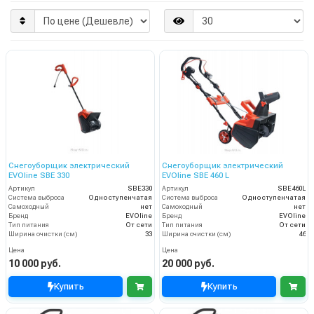
Снегоуборщик электрический
Снегоуборщик электрический
EVOline SBE 330
EVOline SBE 460 L
Артикул
SBE330
Артикул
SBE460L
Система выброса
Одноступенчатая
Система выброса
Одноступенчатая
Самоходный
нет
Самоходный
нет
Бренд
EVOline
Бренд
EVOline
Тип питания
От сети
Тип питания
От сети
Ширина очистки (см)
33
Ширина очистки (см)
46
Цена
Цена
10 000 руб.
20 000 руб.
Купить
Купить