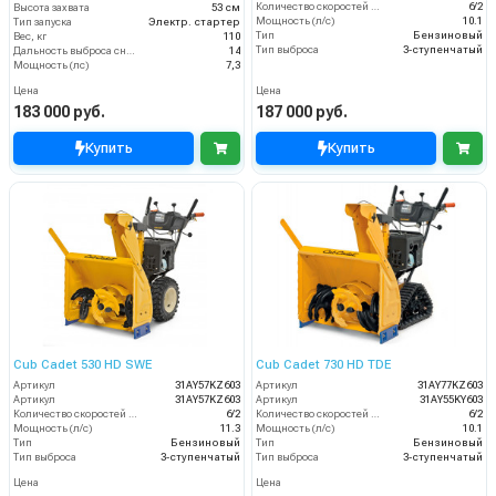
Количество скоростей (вперед/назад)
6/2
Высота захвата
53 см
Мощность (л/с)
10.1
Тип запуска
Электр. стартер
Тип
Бензиновый
Вес, кг
110
Тип выброса
3-ступенчатый
Дальность выброса снега (м)
14
Мощность (лс)
7,3
Цена
Цена
183 000 руб.
187 000 руб.
Купить
Купить
Cub Cadet 530 HD SWE
Cub Cadet 730 HD TDE
Артикул
31AY57KZ603
Артикул
31AY77KZ603
Артикул
31AY57KZ603
Артикул
31AY55KY603
Количество скоростей (вперед/назад)
6/2
Количество скоростей (вперед/назад)
6/2
Мощность (л/с)
11.3
Мощность (л/с)
10.1
Тип
Бензиновый
Тип
Бензиновый
Тип выброса
3-ступенчатый
Тип выброса
3-ступенчатый
Цена
Цена