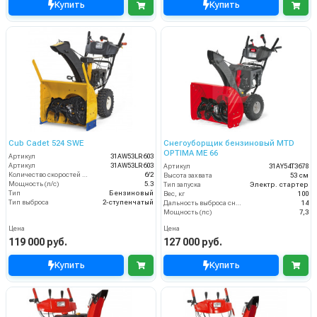
Купить
Купить
Cub Cadet 524 SWE
Снегоуборщик бензиновый MTD
OPTIMA ME 66
Артикул
31AW53LR603
Артикул
31AW53LR603
Артикул
31AY54T3678
Количество скоростей (вперед/назад)
6/2
Высота захвата
53 см
Мощность (л/с)
5.3
Тип запуска
Электр. стартер
Тип
Бензиновый
Вес, кг
100
Тип выброса
2-ступенчатый
Дальность выброса снега (м)
14
Мощность (лс)
7,3
Цена
Цена
119 000 руб.
127 000 руб.
Купить
Купить