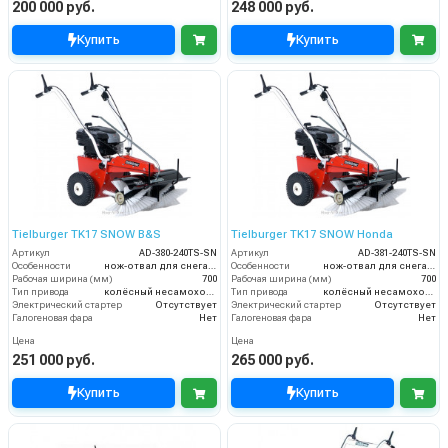
200 000 руб.
248 000 руб.
Купить
Купить
Tielburger TK17 SNOW B&S
Tielburger TK17 SNOW Honda
Артикул
AD-380-240TS-SN
Артикул
AD-381-240TS-SN
Особенности
нож-отвал для снега / цепи на колёса
Особенности
нож-отвал для снега / цепи на колёса
Рабочая ширина (мм)
700
Рабочая ширина (мм)
700
Тип привода
колёсный несамоходный
Тип привода
колёсный несамоходный
Электрический стартер
Отсутствует
Электрический стартер
Отсутствует
Галогеновая фара
Нет
Галогеновая фара
Нет
Цена
Цена
251 000 руб.
265 000 руб.
Купить
Купить