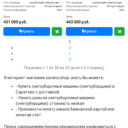
Тип привода
колёсный самоходный
Тип привода
колёсный самоходный
Электрический стартер
Отсутствует
Электрический стартер
Отсутствует
Галогеновая фара
Нет
Галогеновая фара
Нет
Цена
Цена
431 000 руб.
443 000 руб.
Купить
Купить
1
2
>
>|
Показано с 1 по 30 из 53 (всего 2 страниц)
В интернет-магазине saratov.shop-avd.ru Вы можете:
- Купить снегоуборочные машины (снегоуборщики) в
Саратове с доставкой
- Узнать цены на снегоуборочные машины
(снегоуборщики): стоиомсть низкая
- Произвести оплату заказа банковской картой или
оплатив счёт
Перед совершением покупки рекомендуем ознакомиться с