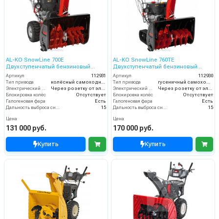
AL-KO SnowLine 700E
AL-KO SnowLine 760TE
Двухступенчатый бензиновый
Двухступенчатый бензиновый
снегоуборщик
снегоуборщик
Артикул
112931
Артикул
112930
Тип привода
колёсный самоходный
Тип привода
гусеничный самоходный
Электрический стартер
Через розетку от электросети
Электрический стартер
Через розетку от электросети
Блокировка колёс
Отсутствует
Блокировка колёс
Отсутствует
Галогеновая фара
Есть
Галогеновая фара
Есть
Дальность выброса снега (м)
15
Дальность выброса снега (м)
15
Цена
Цена
131 000 руб.
170 000 руб.
Купить
Купить