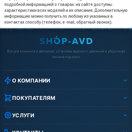
подробной информацией о товарах: на сайте доступны
характеристики всех моделей и их описания. Дополнительную
информацию можно получить по любому из указанных в
контактах способу (телефон, e-mail, обратный звонок).
Всё для клининга и автомоек: установки высокого давления и уборочная
техника под ключ.
О КОМПАНИИ
О компании
Реквизиты ООО «Шоп АВД»
ПОКУПАТЕЛЯМ
Защита данных клиента
Как заказать?
Условия соглашения
Оплата
УСЛУГИ
Вакансии
Доставка
Ремонт АВД
Рассрочка
Гарантия
Сертификаты