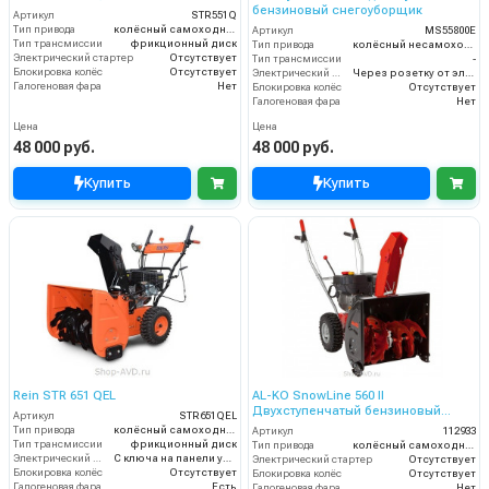
бензиновый снегоуборщик
Артикул
STR551Q
Тип привода
колёсный самоходный
Артикул
MS55800E
Тип трансмиссии
фрикционный диск
Тип привода
колёсный несамоходный
Электрический стартер
Отсутствует
Тип трансмиссии
-
Блокировка колёс
Отсутствует
Электрический стартер
Через розетку от электросети
Галогеновая фара
Нет
Блокировка колёс
Отсутствует
Галогеновая фара
Нет
Цена
Цена
48 000 руб.
48 000 руб.
Купить
Купить
Rein STR 651 QEL
AL-KO SnowLine 560 II
Двухступенчатый бензиновый
Артикул
STR651QEL
снегоуборщик
Тип привода
колёсный самоходный
Артикул
112933
Тип трансмиссии
фрикционный диск
Тип привода
колёсный самоходный
Электрический стартер
С ключа на панели управления
Электрический стартер
Отсутствует
Блокировка колёс
Отсутствует
Блокировка колёс
Отсутствует
Галогеновая фара
Есть
Галогеновая фара
Нет