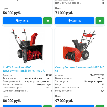
Дальность выброса снега (м)
15
Цена
Цена
56 000 руб.
71 000 руб.
Купить
Купить
AL-KO SnowLine 620E II
Снегоуборщик бензиновый MTD ME
Двухступенчатый бензиновый
61
снегоуборщик
Артикул
112935
Артикул
31AW63F2678
Тип привода
колёсный самоходный
Высота захвата
53 см
Электрический стартер
Через розетку от электросети
Тип запуска
Электр. стартер
Блокировка колёс
Отсутствует
Вес, кг
77
Галогеновая фара
Есть
Дальность выброса снега (м)
12
Дальность выброса снега (м)
15
Мощность (лс)
5,4
Цена
Цена
86 000 руб.
97 000 руб.