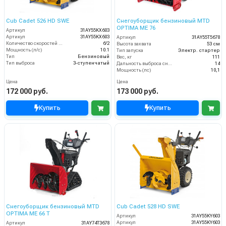
Cub Cadet 526 HD SWE
Снегоуборщик бензиновый MTD
OPTIMA ME 76
Артикул
31AY55KX603
Артикул
31AY55KX603
Артикул
31AY55T5678
Количество скоростей (вперед/назад)
6/2
Высота захвата
53 см
Мощность (л/с)
10.1
Тип запуска
Электр. стартер
Тип
Бензиновый
Вес, кг
111
Тип выброса
3-ступенчатый
Дальность выброса снега (м)
14
Мощность (лс)
10,1
Цена
Цена
172 000 руб.
173 000 руб.
Купить
Купить
Снегоуборщик бензиновый MTD
Cub Cadet 528 HD SWE
OPTIMA ME 66 T
Артикул
31AY55KY603
Артикул
31AY55KY603
Артикул
31AY74T3678