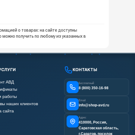
мацией о товарах: на сайте доступны
 можно получить по любому из указанных в
УСЛУГИ
КОНТАКТЫ
нт АВД
Бесплатный
8 (800) 350-16-98
тификаты
 работы
Email
вы наших клиентов
info@shop-avd.ru
а сайта
Адрес
410000, Россия,
Саратовская область,
г.Саратов, поселок