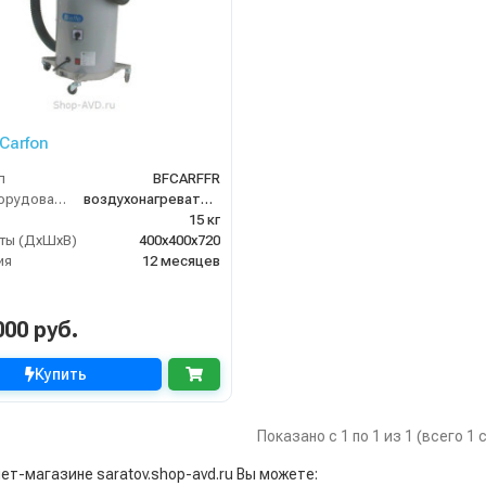
 Carfon
л
BFCARFFR
Тип оборудования
воздухонагреватель
15 кг
ты (ДхШхВ)
400х400х720
ия
12 месяцев
000 руб.
Купить
Показано с 1 по 1 из 1 (всего 1
ет-магазине saratov.shop-avd.ru Вы можете: