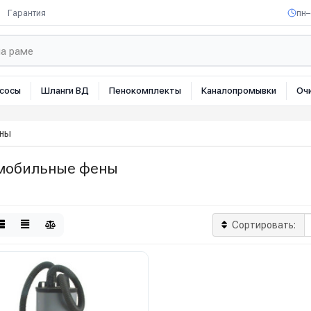
Гарантия
пн–
сосы
Шланги ВД
Пенокомплекты
Каналопромывки
Оч
ны
мобильные фены
Сортировать: