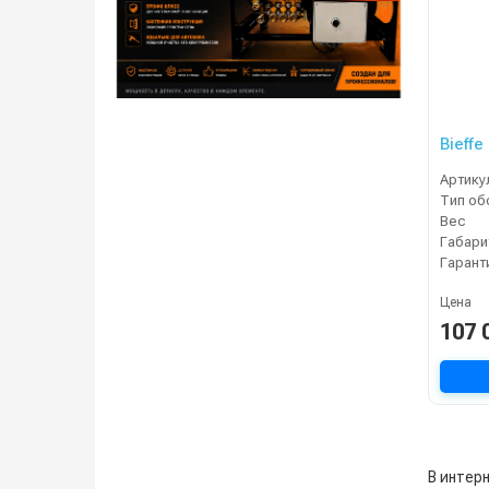
Bieffe
Артику
Вес
Габари
Гарант
Цена
107 
В интерн