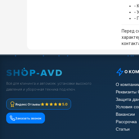
- 
- 
- 
Перед с
характе
контакта
О КО
Всё для клининга и автомоек: установки высокого
О компани
давления и уборочная техника под ключ.
Реквизиты
Защита да
5.0
Яндекс Отзывы
Условия с
Вакансии
Заказать звонок
Рассрочка
Статьи